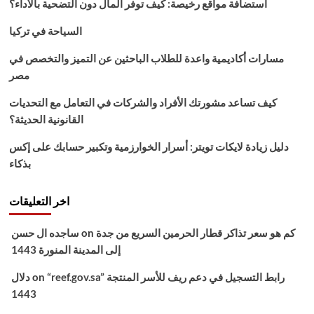
استضافة مواقع رخيصة: كيف توفر المال دون التضحية بالأداء؟
نايل
سات
السياحة في تركيا
الناقلة
مسلسل
مسارات أكاديمية واعدة للطلاب الباحثين عن التميز والتخصص في
قيامة
مصر
ارطغرل
التركية
كيف تساعد مشورتك الأفراد والشركات في التعامل مع التحديات
القانونية الحديثة؟
دليل زيادة لايكات تويتر: أسرار الخوارزمية وتكبير حسابك على إكس
بذكاء
اخر التعليقات
كم هو سعر تذاكر قطار الحرمين السريع من جدة
on
ساجده ال حسن
إلى المدينة المنورة 1443
“reef.gov.sa” رابط التسجيل في دعم ريف للأسر المنتجة
on
دلال
1443