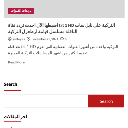
ترددات القنوات
اضبطها الآن احدث تردد قناة trt 1 HD التركية على نايل سات
الناقلة مسلسل قيامة ارطغرل التركية
gulfeyes
December 21, 2021
0
تعد قناة trt 1 HD التركية واحدة من أشهر القنوات الفضائية التي تقوم
بتقديم الكثير من اشهر المسلسلات التركية المميزة...
Read
Read More
more
about
اضبطها
الآن
Search
احدث
تردد
قناة
Search
trt
1
HD
اخر المقالات
التركية
على