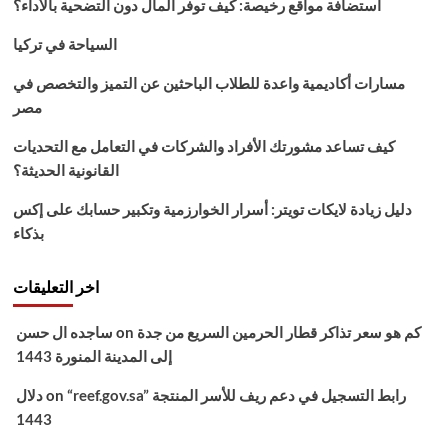
استضافة مواقع رخيصة: كيف توفر المال دون التضحية بالأداء؟
البرامج
الاجتماعية
السياحة في تركيا
2022
مسارات أكاديمية واعدة للطلاب الباحثين عن التميز والتخصص في
مصر
كيف تساعد مشورتك الأفراد والشركات في التعامل مع التحديات
القانونية الحديثة؟
دليل زيادة لايكات تويتر: أسرار الخوارزمية وتكبير حسابك على إكس
بذكاء
اخر التعليقات
كم هو سعر تذاكر قطار الحرمين السريع من جدة
on
ساجده ال حسن
إلى المدينة المنورة 1443
“reef.gov.sa” رابط التسجيل في دعم ريف للأسر المنتجة
on
دلال
1443