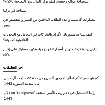
استضافة مواقع رخيصة: كيف توفر المال دون التضحية بالأداء؟
الحرارة
..حالة
السياحة في تركيا
الطقس
اليوم
مسارات أكاديمية واعدة للطلاب الباحثين عن التميز والتخصص في
السبت
مصر
20
نوفمبر
كيف تساعد مشورتك الأفراد والشركات في التعامل مع التحديات
القانونية الحديثة؟
دليل زيادة لايكات تويتر: أسرار الخوارزمية وتكبير حسابك على إكس
بذكاء
اخر التعليقات
كم هو سعر تذاكر قطار الحرمين السريع من جدة
on
ساجده ال حسن
إلى المدينة المنورة 1443
“reef.gov.sa” رابط التسجيل في دعم ريف للأسر المنتجة
on
دلال
1443