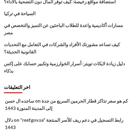
استضافة مواقع رخيصة: كيف توفر المال دون التضحية بالأداء؟
نوفمر
2021
السياحة في تركيا
بالرقم
القومي
مسارات أكاديمية واعدة للطلاب الباحثين عن التميز والتخصص في
مصر
كيف تساعد مشورتك الأفراد والشركات في التعامل مع التحديات
القانونية الحديثة؟
دليل زيادة لايكات تويتر: أسرار الخوارزمية وتكبير حسابك على إكس
بذكاء
اخر التعليقات
كم هو سعر تذاكر قطار الحرمين السريع من جدة
on
ساجده ال حسن
إلى المدينة المنورة 1443
“reef.gov.sa” رابط التسجيل في دعم ريف للأسر المنتجة
on
دلال
1443