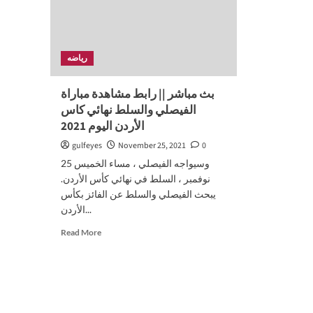
رياضه
بث مباشر || رابط مشاهدة مباراة
الفيصلي والسلط نهائي كاس
الأردن اليوم 2021
gulfeyes
November 25, 2021
0
وسيواجه الفيصلي ، مساء الخميس 25
نوفمبر ، السلط في نهائي كأس الأردن.
يبحث الفيصلي والسلط عن الفائز بكأس
الأردن...
Read
Read More
more
about
بث
مباشر
||
رابط