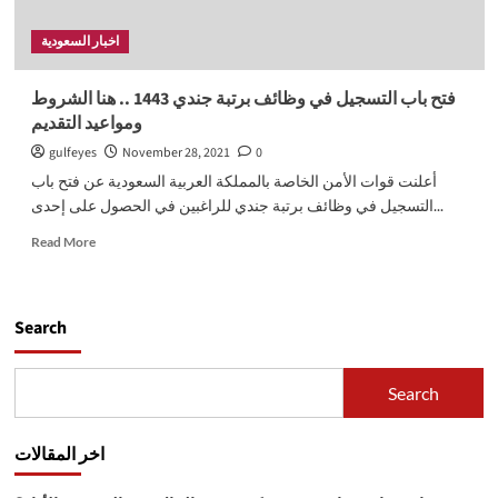
اخبار السعودية
فتح باب التسجيل في وظائف برتبة جندي 1443 .. هنا الشروط
ومواعيد التقديم
gulfeyes
November 28, 2021
0
أعلنت قوات الأمن الخاصة بالمملكة العربية السعودية عن فتح باب
التسجيل في وظائف برتبة جندي للراغبين في الحصول على إحدى...
Read
Read More
more
about
فتح
باب
Search
التسجيل
في
وظائف
Search
برتبة
جندي
1443
اخر المقالات
..
هنا