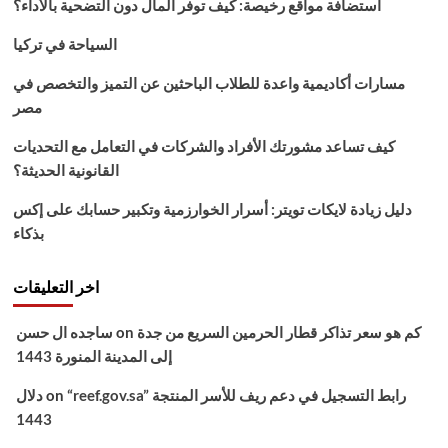
استضافة مواقع رخيصة: كيف توفر المال دون التضحية بالأداء؟
الشروط
ومواعيد
السياحة في تركيا
التقديم
مسارات أكاديمية واعدة للطلاب الباحثين عن التميز والتخصص في
مصر
كيف تساعد مشورتك الأفراد والشركات في التعامل مع التحديات
القانونية الحديثة؟
دليل زيادة لايكات تويتر: أسرار الخوارزمية وتكبير حسابك على إكس
بذكاء
اخر التعليقات
كم هو سعر تذاكر قطار الحرمين السريع من جدة
on
ساجده ال حسن
إلى المدينة المنورة 1443
“reef.gov.sa” رابط التسجيل في دعم ريف للأسر المنتجة
on
دلال
1443