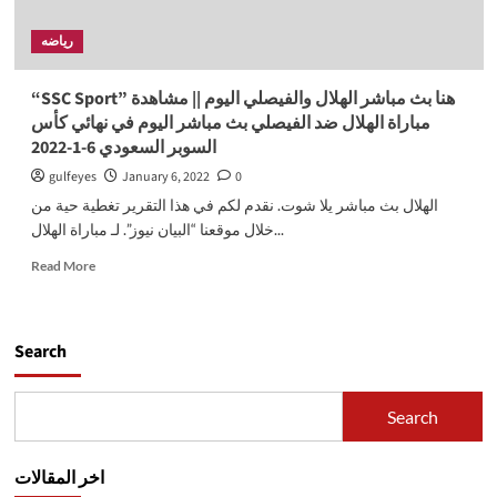
رياضه
“SSC Sport” هنا بث مباشر الهلال والفيصلي اليوم || مشاهدة
مباراة الهلال ضد الفيصلي بث مباشر اليوم في نهائي كأس
السوبر السعودي 6-1-2022
gulfeyes
January 6, 2022
0
الهلال بث مباشر يلا شوت. نقدم لكم في هذا التقرير تغطية حية من
خلال موقعنا “البيان نيوز”. لـ مباراة الهلال...
Read
Read More
more
about
“SSC
Sport”
Search
هنا
بث
مباشر
Search
الهلال
والفيصلي
اليوم
اخر المقالات
||