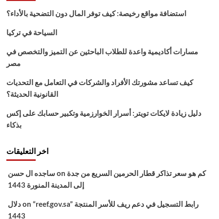
مشاهدة
استضافة مواقع رخيصة: كيف توفر المال دون التضحية بالأداء؟
مباراة
الهلال
السياحة في تركيا
ضد
الفيصلي
مسارات أكاديمية واعدة للطلاب الباحثين عن التميز والتخصص في
بث
مصر
مباشر
اليوم
كيف تساعد مشورتك الأفراد والشركات في التعامل مع التحديات
في
نهائي
القانونية الحديثة؟
كأس
السوبر
دليل زيادة لايكات تويتر: أسرار الخوارزمية وتكبير حسابك على إكس
السعودي
بذكاء
6-
1-
2022
اخر التعليقات
كم هو سعر تذاكر قطار الحرمين السريع من جدة
on
ساجده ال حسن
إلى المدينة المنورة 1443
“reef.gov.sa” رابط التسجيل في دعم ريف للأسر المنتجة
on
دلال
1443