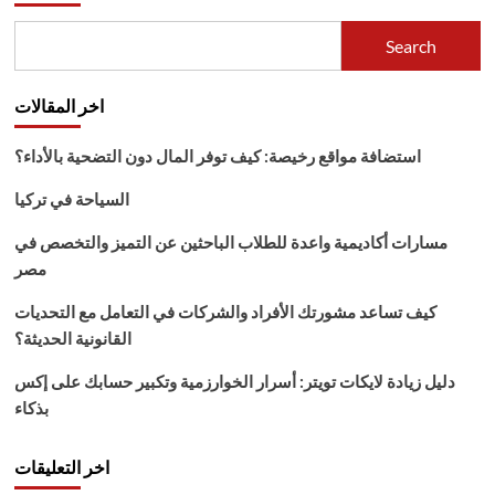
ملابس
الرجال
Search
والنساء
اون
لاين
اخر المقالات
بكل
سهولة
استضافة مواقع رخيصة: كيف توفر المال دون التضحية بالأداء؟
السياحة في تركيا
مسارات أكاديمية واعدة للطلاب الباحثين عن التميز والتخصص في
مصر
كيف تساعد مشورتك الأفراد والشركات في التعامل مع التحديات
القانونية الحديثة؟
دليل زيادة لايكات تويتر: أسرار الخوارزمية وتكبير حسابك على إكس
بذكاء
اخر التعليقات