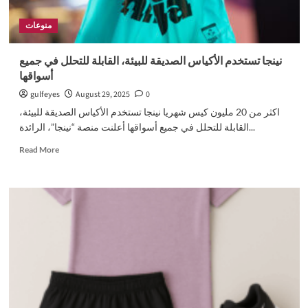
منوعات
نينجا تستخدم الأكياس الصديقة للبيئة، القابلة للتحلل في جميع
أسواقها
gulfeyes
August 29, 2025
0
اكثر من 20 مليون كيس شهريا نينجا تستخدم الأكياس الصديقة للبيئة،
القابلة للتحلل في جميع أسواقها أعلنت منصة “نينجا”، الرائدة...
Read
Read More
more
about
نينجا
تستخدم
الأكياس
الصديقة
للبيئة،
القابلة
للتحلل
في
جميع
أسواقها