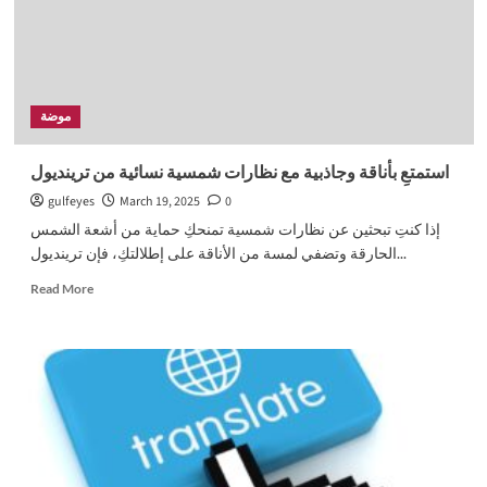
موضة
استمتعِ بأناقة وجاذبية مع نظارات شمسية نسائية من ترينديول
gulfeyes
March 19, 2025
0
إذا كنتِ تبحثين عن نظارات شمسية تمنحكِ حماية من أشعة الشمس
الحارقة وتضفي لمسة من الأناقة على إطلالتكِ، فإن ترينديول...
Read
Read More
more
about
استمتعِ
بأناقة
وجاذبية
مع
نظارات
شمسية
نسائية