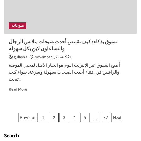
منوعات
تسوق بذكاء: كيف تقتنص أحدث صيحات ملابس الرجال
والنساء اون لاين بكل سهولة
gulfeyes
November 3, 2024
0
أصبح التسوق عبر الإنترنت اليوم هو الخيار الأمثل لمحبي الموضة
والراغبين في اقتناء أحدث الصيحات بسهولة وسرعة. سواء كنت
تبحث...
Read
Read More
more
about
تسوق
بذكاء:
Posts
Previous
1
3
4
5
32
Next
2
…
كيف
pagination
تقتنص
أحدث
Search
صيحات