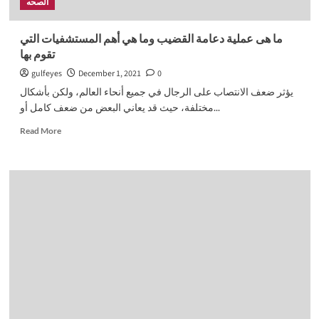
الصحه
ما هى عملية دعامة القضيب وما هي أهم المستشفيات التي
تقوم بها
gulfeyes
December 1, 2021
0
يؤثر ضعف الانتصاب على الرجال في جميع أنحاء العالم، ولكن بأشكال
مختلفة، حيث قد يعاني البعض من ضعف كامل أو...
Read
Read More
more
about
ما
هى
عملية
دعامة
القضيب
وما
هي
أهم
المستشفيات
التي
تقوم
بها