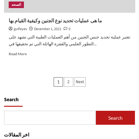
الصحه
ما هى عمليات تحديد نوع الجنين وكيفية القيام بها
gulfeyes
December 1, 2021
0
تعتبر عملية تحديد جنس الجنين من أهم العمليات الطبية التي تشهد على
التطور العلمي والقفزة الهائلة التي تم تحقيقها في...
Read
Read More
more
about
ما
هى
Posts
2
Next
1
عمليات
pagination
تحديد
نوع
Search
الجنين
وكيفية
القيام
Search
بها
اخر المقالات