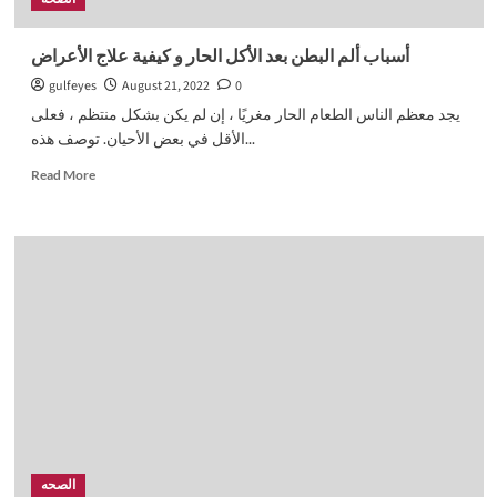
أسباب ألم البطن بعد الأكل الحار و كيفية علاج الأعراض
gulfeyes
August 21, 2022
0
يجد معظم الناس الطعام الحار مغريًا ، إن لم يكن بشكل منتظم ، فعلى
الأقل في بعض الأحيان. توصف هذه...
Read
Read More
more
about
أسباب
ألم
البطن
بعد
الأكل
الحار
و
كيفية
علاج
الأعراض
الصحه