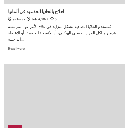
العلاج بالخلايا الجذعية في ألمانيا
gulfeyes
July 4, 2022
0
تُستخدم الخلايا الجذعية بشكل متزايد في علاج الأمراض المرتبطة
بتدمير هياكل الجهاز العضلي الهيكلي، أو الأنسجة العصبية، أو الأعضاء
الداخلية....
Read
Read More
more
about
العلاج
بالخلايا
الجذعية
في
ألمانيا