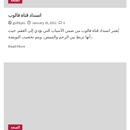
الصحه
انسداد قناة فالوب
gulfeyes
January 26, 2022
0
يُعتبر انسداد قناة فالوب من ضمن الأسباب التي تؤدي إلى العقم. حيث
أنها تربط بين الرحم والمبيض، ويتم تخصيب البويضة...
Read
Read More
more
about
انسداد
قناة
فالوب
الصحه