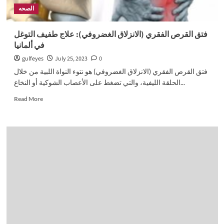
الصحه
فتق القرص الفقري (الانزلاق الغضروفي): علاج طفيف التوغل
في ألمانيا
gulfeyes
July 25, 2023
0
فتق القرص الفقري (الانزلاق الغضروفي) هو نتوء النواة اللبية من خلال
الحلقة الليفية، والتي تضغط على الأعصاب الشوكية أو النخاع...
Read
Read More
more
about
فتق
القرص
الفقري
(الانزلاق
الغضروفي):
علاج
طفيف
التوغل
في
ألمانيا