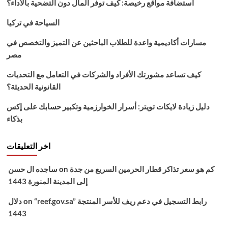
استضافة مواقع رخيصة: كيف توفر المال دون التضحية بالأداء؟
عشق
المؤسس
السياحة في تركيا
عثمان
قناة
مسارات أكاديمية واعدة للطلاب الباحثين عن التميز والتخصص في
atv
مصر
التركية
HD
كيف تساعد مشورتك الأفراد والشركات في التعامل مع التحديات
القانونية الحديثة؟
دليل زيادة لايكات تويتر: أسرار الخوارزمية وتكبير حسابك على إكس
بذكاء
اخر التعليقات
كم هو سعر تذاكر قطار الحرمين السريع من جدة
on
ساجده ال حسن
إلى المدينة المنورة 1443
“reef.gov.sa” رابط التسجيل في دعم ريف للأسر المنتجة
on
دلال
1443