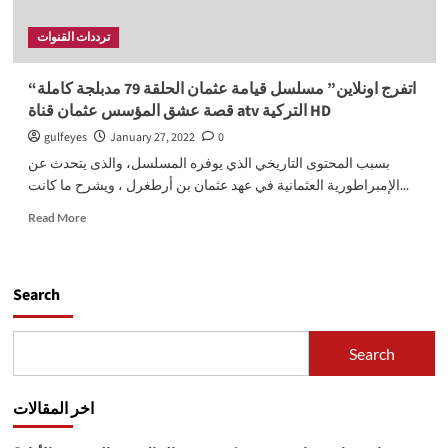
ترددات القنوات
“اتفرج اونلاين” مسلسل قيامة عثمان الحلقة 79 مدبلجة كاملة
قصة عشق المؤسس عثمان قناة atv التركية HD
gulfeyes
January 27, 2022
0
بسبب المحتوى التاريخي الذي يوفره المسلسل، والذى يتحدث عن
الإمبراطورية العثمانية في عهد عثمان بن أرطغرل ، ويشرح ما كانت...
Read
Read More
more
about
“اتفرج
اونلاين”
Search
مسلسل
قيامة
عثمان
Search
الحلقة
79
مدبلجة
اخر المقالات
كاملة
قصة