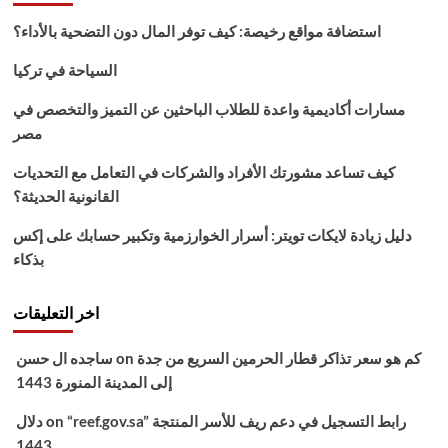
2022
الدور
استضافة مواقع رخيصة: كيف توفر المال دون التضحية بالأداء؟
الثاني
التكميلي
السياحة في تركيا
results.mlazemna
نتائجنا
مسارات أكاديمية واعدة للطلاب الباحثين عن التميز والتخصص في
العراق
مصر
كيف تساعد مشورتك الأفراد والشركات في التعامل مع التحديات
القانونية الحديثة؟
دليل زيادة لايكات تويتر: أسرار الخوارزمية وتكبير حسابك على إكس
بذكاء
اخر التعليقات
كم هو سعر تذاكر قطار الحرمين السريع من جدة
on
ساجده ال حسن
إلى المدينة المنورة 1443
“reef.gov.sa” رابط التسجيل في دعم ريف للأسر المنتجة
on
دلال
1443