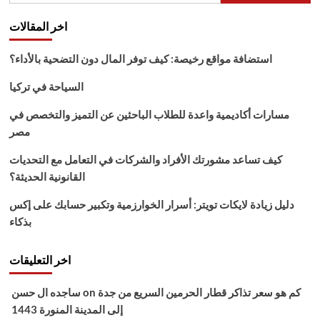
المتوقع
في
اخر المقالات
الجولة
الأخيرة
استضافة مواقع رخيصة: كيف توفر المال دون التضحية بالأداء؟
من
دور
السياحة في تركيا
المجموعات
مسارات أكاديمية واعدة للطلاب الباحثين عن التميز والتخصص في
مصر
كيف تساعد مشورتك الأفراد والشركات في التعامل مع التحديات
القانونية الحديثة؟
دليل زيادة لايكات تويتر: أسرار الخوارزمية وتكبير حسابك على إكس
بذكاء
اخر التعليقات
كم هو سعر تذاكر قطار الحرمين السريع من جدة
on
ساجده ال حسن
إلى المدينة المنورة 1443