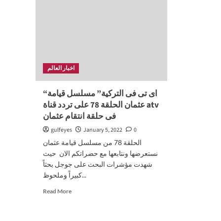
اخبار العالم
“اى تى فى التركية” مسلسل قيامة
عثمان الحلقة 78 على تردد قناة atv
فى حلقة انتقام عثمان
gulfeyes
January 5, 2022
0
الحلقة 78 من مسلسل قيامة عثمان
نستعرضها ونتابعها مع حضراتكم الان حيث
شهدت مؤشرات البحث على جوجل بحثاً
كبيراً وملحوظ...
Read
Read More
more
about
“اى