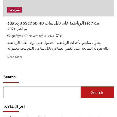
منوعات
تردد قناة SSC7 SD HD الرياضية على نايل سات ssc 7 بث
مباشر 2021
gulfeyes
November 16, 2021
0
يحاول متابعو الأحداث الرياضية الحصول على تردد القناة الرياضية
السعودية السابعة على القمر الصناعي نايل سات ، الذي يبث مجموعة...
Read
Read More
more
about
تردد
قناة
Search
SSC7
SD
HD
Search
الرياضية
على
نايل
اخر المقالات
سات
ssc