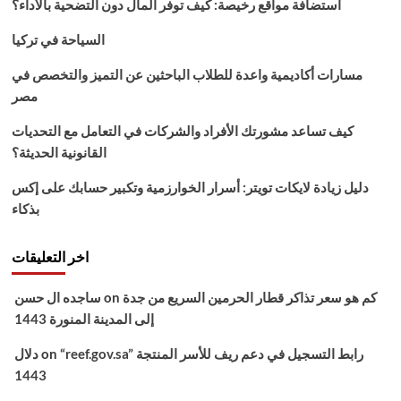
استضافة مواقع رخيصة: كيف توفر المال دون التضحية بالأداء؟
7
بث
السياحة في تركيا
مباشر
2021
مسارات أكاديمية واعدة للطلاب الباحثين عن التميز والتخصص في
مصر
كيف تساعد مشورتك الأفراد والشركات في التعامل مع التحديات
القانونية الحديثة؟
دليل زيادة لايكات تويتر: أسرار الخوارزمية وتكبير حسابك على إكس
بذكاء
اخر التعليقات
كم هو سعر تذاكر قطار الحرمين السريع من جدة
on
ساجده ال حسن
إلى المدينة المنورة 1443
“reef.gov.sa” رابط التسجيل في دعم ريف للأسر المنتجة
on
دلال
1443