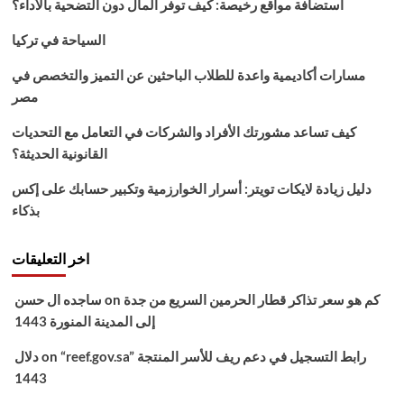
استضافة مواقع رخيصة: كيف توفر المال دون التضحية بالأداء؟
نايل
سات
السياحة في تركيا
مسارات أكاديمية واعدة للطلاب الباحثين عن التميز والتخصص في
مصر
كيف تساعد مشورتك الأفراد والشركات في التعامل مع التحديات
القانونية الحديثة؟
دليل زيادة لايكات تويتر: أسرار الخوارزمية وتكبير حسابك على إكس
بذكاء
اخر التعليقات
كم هو سعر تذاكر قطار الحرمين السريع من جدة
on
ساجده ال حسن
إلى المدينة المنورة 1443
“reef.gov.sa” رابط التسجيل في دعم ريف للأسر المنتجة
on
دلال
1443