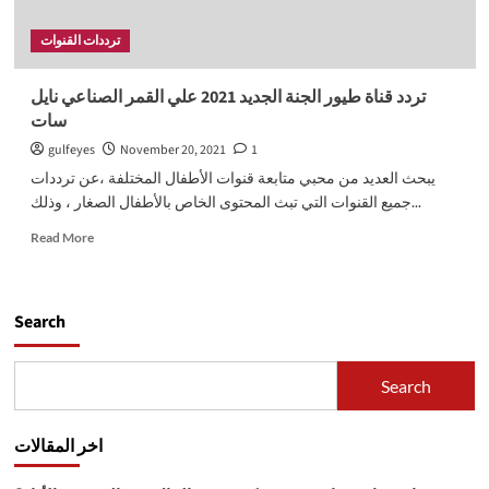
ترددات القنوات
تردد قناة طيور الجنة الجديد 2021 علي القمر الصناعي نايل
سات
gulfeyes
November 20, 2021
1
يبحث العديد من محبي متابعة قنوات الأطفال المختلفة ،عن ترددات
جميع القنوات التي تبث المحتوى الخاص بالأطفال الصغار ، وذلك...
Read
Read More
more
about
تردد
قناة
Search
طيور
الجنة
الجديد
Search
2021
علي
القمر
اخر المقالات
الصناعي
نايل