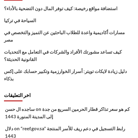
موقع
استضافة مواقع رخيصة: كيف توفر المال دون التضحية بالأداء؟
وزارة
التربية
السياحة في تركيا
والتعليم
العراقية
مسارات أكاديمية واعدة للطلاب الباحثين عن التميز والتخصص في
mohesr.gov.iq
مصر
كيف تساعد مشورتك الأفراد والشركات في التعامل مع التحديات
القانونية الحديثة؟
دليل زيادة لايكات تويتر: أسرار الخوارزمية وتكبير حسابك على إكس
بذكاء
اخر التعليقات
كم هو سعر تذاكر قطار الحرمين السريع من جدة
on
ساجده ال حسن
إلى المدينة المنورة 1443
“reef.gov.sa” رابط التسجيل في دعم ريف للأسر المنتجة
on
دلال
1443