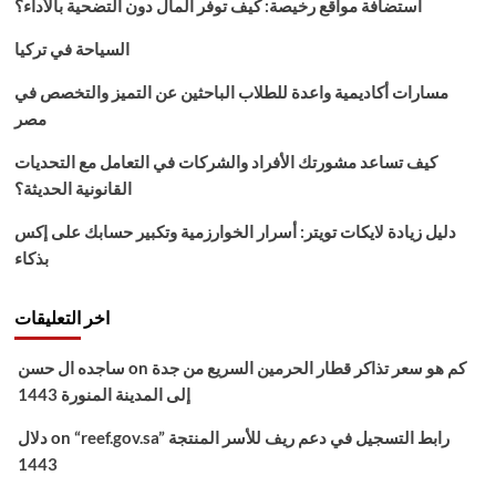
استضافة مواقع رخيصة: كيف توفر المال دون التضحية بالأداء؟
التسجيل
فى
السياحة في تركيا
البرنامج
مسارات أكاديمية واعدة للطلاب الباحثين عن التميز والتخصص في
مصر
كيف تساعد مشورتك الأفراد والشركات في التعامل مع التحديات
القانونية الحديثة؟
دليل زيادة لايكات تويتر: أسرار الخوارزمية وتكبير حسابك على إكس
بذكاء
اخر التعليقات
كم هو سعر تذاكر قطار الحرمين السريع من جدة
on
ساجده ال حسن
إلى المدينة المنورة 1443
“reef.gov.sa” رابط التسجيل في دعم ريف للأسر المنتجة
on
دلال
1443