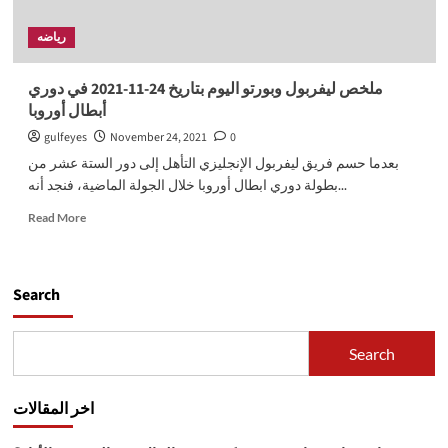
رياضه
ملخص ليفربول وبورتو اليوم بتاريخ 24-11-2021 في دوري
أبطال أوروبا
gulfeyes
November 24, 2021
0
بعدما حسم فريق ليفربول الإنجليزي التأهل إلى دور الستة عشر من
بطولة دوري ابطال أوروبا خلال الجولة الماضية، فنجد أنه...
Read
Read More
more
about
ملخص
ليفربول
Search
وبورتو
اليوم
بتاريخ
Search
24-
11-
2021
اخر المقالات
في
دوري