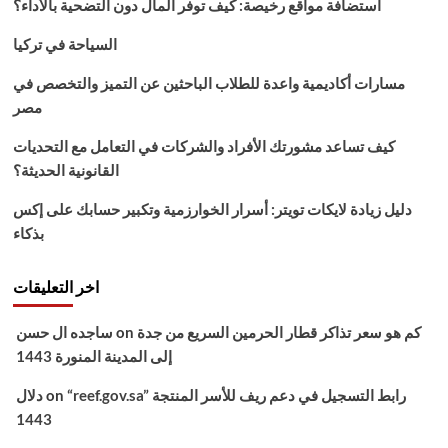
استضافة مواقع رخيصة: كيف توفر المال دون التضحية بالأداء؟
أبطال
أوروبا
السياحة في تركيا
مسارات أكاديمية واعدة للطلاب الباحثين عن التميز والتخصص في
مصر
كيف تساعد مشورتك الأفراد والشركات في التعامل مع التحديات
القانونية الحديثة؟
دليل زيادة لايكات تويتر: أسرار الخوارزمية وتكبير حسابك على إكس
بذكاء
اخر التعليقات
كم هو سعر تذاكر قطار الحرمين السريع من جدة
on
ساجده ال حسن
إلى المدينة المنورة 1443
“reef.gov.sa” رابط التسجيل في دعم ريف للأسر المنتجة
on
دلال
1443