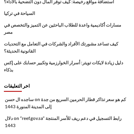
استضافة مواقع رخيصة: كيف توفر المال دون التضحية بالأداء؟
موقع
الخدمة
السياحة في تركيا
الوطنية
للحركات
مسارات أكاديمية واعدة للطلاب الباحثين عن التميز والتخصص في
مصر
كيف تساعد مشورتك الأفراد والشركات في التعامل مع التحديات
القانونية الحديثة؟
دليل زيادة لايكات تويتر: أسرار الخوارزمية وتكبير حسابك على إكس
بذكاء
اخر التعليقات
كم هو سعر تذاكر قطار الحرمين السريع من جدة
on
ساجده ال حسن
إلى المدينة المنورة 1443
“reef.gov.sa” رابط التسجيل في دعم ريف للأسر المنتجة
on
دلال
1443