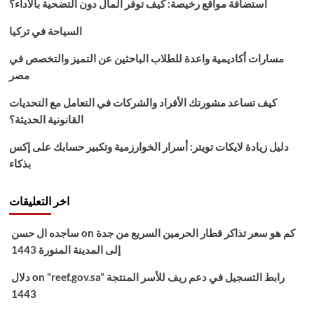
استضافة مواقع رخيصة: كيف توفر المال دون التضحية بالأداء؟
موقع
الخدمة
السياحة في تركيا
الوطنية
للحركات
مسارات أكاديمية واعدة للطلاب الباحثين عن التميز والتخصص في
مصر
كيف تساعد مشورتك الأفراد والشركات في التعامل مع التحديات
القانونية الحديثة؟
دليل زيادة لايكات تويتر: أسرار الخوارزمية وتكبير حسابك على إكس
بذكاء
اخر التعليقات
كم هو سعر تذاكر قطار الحرمين السريع من جدة
on
ساجده ال حسن
إلى المدينة المنورة 1443
“reef.gov.sa” رابط التسجيل في دعم ريف للأسر المنتجة
on
دلال
1443