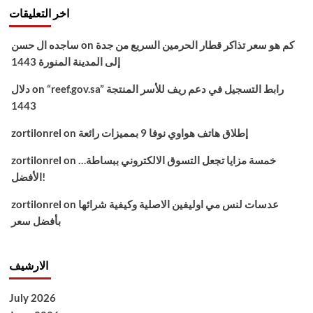
اخر التعليقات
كم هو سعر تذاكر قطار الحرمين السريع من جدة
on
ساجده ال حسن
إلى المدينة المنورة 1443
“reef.gov.sa” رابط التسجيل في دعم ريف للأسر المنتجة
on
دلال
1443
إطلاق هاتف هواوي نوفا 9 بمميزات رائعة
on
zortilonrel
خمسة مزايا تجعل التسوق الالكتروني ببساطة…
on
zortilonrel
الأفضل!
عدسات لنس مي اوليفين الاصلية وكيفية شرائها
on
zortilonrel
بأفضل سعر
الارشيف
July 2026