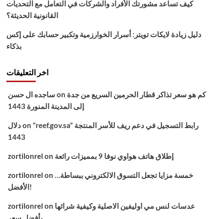
كيف تساعد مشورتك الأفراد والشركات في التعامل مع التحديات
القانونية الحديثة؟
دليل زيادة لايكات تويتر: أسرار الخوارزمية وتكبير حسابك على إكس
بذكاء
اخر التعليقات
كم هو سعر تذاكر قطار الحرمين السريع من جدة
on
ساجده ال حسن
إلى المدينة المنورة 1443
“reef.gov.sa” رابط التسجيل في دعم ريف للأسر المنتجة
on
دلال
1443
إطلاق هاتف هواوي نوفا 9 بمميزات رائعة
on
zortilonrel
خمسة مزايا تجعل التسوق الالكتروني ببساطة…
on
zortilonrel
الأفضل!
عدسات لنس مي اوليفين الاصلية وكيفية شرائها
on
zortilonrel
بأفضل سعر