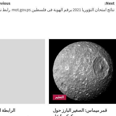
Post
vious:
Next:
نتائج امتحان التؤوريا 2021 برقم الهوية فى فلسطين mot.gov.ps
رابط نظام نور 
navigation
التعليم
قمر ميماس: الصغير البارز حول
الرابطة ا