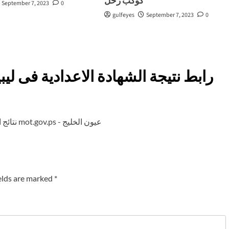
كوكب زُحَل
September 7, 2023
0
gulfeyes
September 7, 2023
0
نتائج امتحان التؤوريا 2021 برقم الهوية فى فلسطين mot.gov.ps - عيون الخليج
elds are marked
*