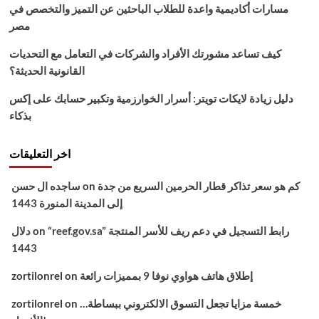
مسارات أكاديمية واعدة للطلاب الباحثين عن التميز والتخصص في
مصر
كيف تساعد مشورتك الأفراد والشركات في التعامل مع التحديات
القانونية الحديثة؟
دليل زيادة لايكات تويتر: أسرار الخوارزمية وتكبير حسابك على إكس
بذكاء
اخر التعليقات
كم هو سعر تذاكر قطار الحرمين السريع من جدة
on
ساجده ال حسن
إلى المدينة المنورة 1443
“reef.gov.sa” رابط التسجيل في دعم ريف للأسر المنتجة
on
دلال
1443
إطلاق هاتف هواوي نوفا 9 بمميزات رائعة
on
zortilonrel
خمسة مزايا تجعل التسوق الالكتروني ببساطة…
on
zortilonrel