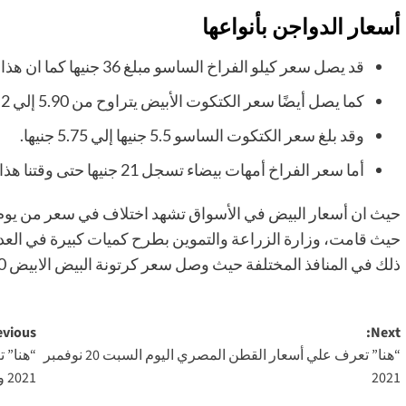
أسعار الدواجن بأنواعها
قد يصل سعر كيلو الفراخ الساسو مبلغ 36 جنيها كما ان هذا النوع من الدجاج يتميز بسرعة نموه.
كما يصل أيضًا سعر الكتكوت الأبيض يتراوح من 5.90 إلي 9.2 جنيها وقت صياغة.
وقد بلغ سعر الكتكوت الساسو 5.5 جنيها إلي 5.75 جنيها.
أما سعر الفراخ أمهات بيضاء تسجل 21 جنيها حتى وقتنا هذا.
حيث ان أسعار البيض في الأسواق تشهد اختلاف في سعر من يوم لأخ
حيث قامت، وزارة الزراعة والتموين بطرح كميات كبيرة في العد
ذلك في المنافذ المختلفة حيث وصل سعر كرتونة البيض الابيض 40 جنيها والبلدي 56 جنيها والبيض الأحمر 42 جنيها.
Post
vious:
Next:
“هنا” تعرف علي أسعار القطن المصري اليوم السبت 20 نوفمبر
navigation
2021
2021 و شروط السفر لأداء فريضة العمرة