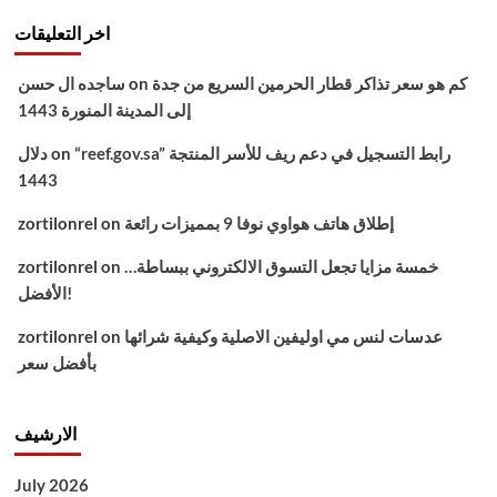
اخر التعليقات
كم هو سعر تذاكر قطار الحرمين السريع من جدة
on
ساجده ال حسن
إلى المدينة المنورة 1443
“reef.gov.sa” رابط التسجيل في دعم ريف للأسر المنتجة
on
دلال
1443
إطلاق هاتف هواوي نوفا 9 بمميزات رائعة
on
zortilonrel
خمسة مزايا تجعل التسوق الالكتروني ببساطة…
on
zortilonrel
الأفضل!
عدسات لنس مي اوليفين الاصلية وكيفية شرائها
on
zortilonrel
بأفضل سعر
الارشيف
July 2026