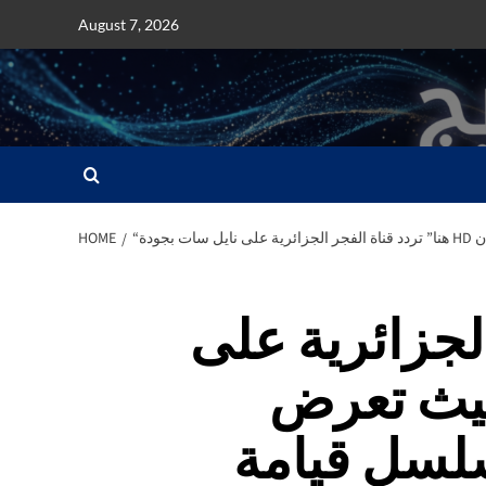
Skip
August 7, 2026
to
content
مان
HOME
الجزائرية على
سات بجودة HD حيث تعرض
سل قيامة