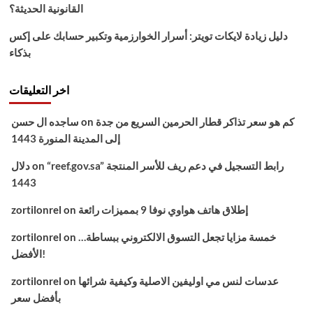
القانونية الحديثة؟
دليل زيادة لايكات تويتر: أسرار الخوارزمية وتكبير حسابك على إكس
بذكاء
اخر التعليقات
كم هو سعر تذاكر قطار الحرمين السريع من جدة
on
ساجده ال حسن
إلى المدينة المنورة 1443
“reef.gov.sa” رابط التسجيل في دعم ريف للأسر المنتجة
on
دلال
1443
إطلاق هاتف هواوي نوفا 9 بمميزات رائعة
on
zortilonrel
خمسة مزايا تجعل التسوق الالكتروني ببساطة…
on
zortilonrel
الأفضل!
عدسات لنس مي اوليفين الاصلية وكيفية شرائها
on
zortilonrel
بأفضل سعر