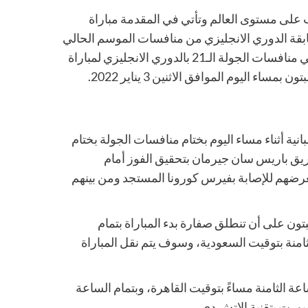
عب على مستوى العالم وتأتي في المقدمة مباراة
تر يونايتد ضد فريق وولفر هامبتون بالجولة 21 بمسابقة الدوري الانجليزي من منافسات الموسم الحالي
2021/ 2022 وأيضاً المغربي وفعاليات كأس فرنسا، حيث أن تنتهي منافسات الجولة الـ21 بالدوري الانجليزي لمباراة
 اليوم الموافق الاثنين 3 يناير 2022.
ية بالليجا الإسبانية أثناء مساء اليوم بختام منافسات الجولة بختام
ا فيرغب فريق باريس سان جيرمان بتحقيق الفوز أمام
تعرضهم للإصابة بفيرس كورونا المستجد ومن بينهم
ون على أن تنطلق صفارة بدء المباراة بتمام
ثامنة بتوقيت السعودية، وسوف يتم نقل المباراة
ساعة الثامنة مساءً بتوقيت القاهرة، وبتمام الساعة
بورت بتقنية الاتش دي.