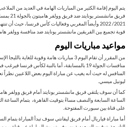
يتم اليوم إقامة الكثير من المباريات الهامة في العديد من الملا
فريق مانشس
قوية تجميع بين الفريقين مانشستر يونايتد ضد منافسة وولفر هامبتون بمساء
مواعيد مباريات اليوم
من المقرر أن تقام اليوم 3 مباريات هامة وقوية للغا
منافسات الجولة 19 بالمسابقة، أما بالنبة لكأس فرنس
المنافس له حيث أنه يغيب عن مباراة اليوم بعض اللاعبين نظراً 
ليونيل ميسي.
كما أن سوف يلتقي فريق مانشستر يونايتد أمام فريق وولفر هامبت
الساعة السابعة والنصف مساءً بتوقيت القاهرة، بتمام الساعة ال
على قناة بين سبورت المفتوحة.
أما مباراة فياريال أمام فريق ليفانتي سوف تبدأ المباراة بتمام ال
التاسعة بتوقيت السعودية وسوف يتم بث المباراة عبر قناة بين س