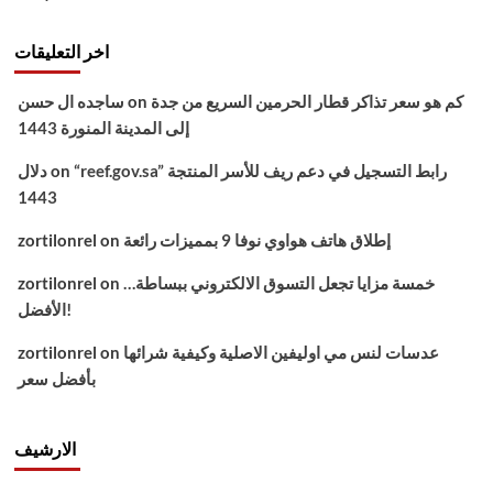
اخر التعليقات
كم هو سعر تذاكر قطار الحرمين السريع من جدة
on
ساجده ال حسن
إلى المدينة المنورة 1443
“reef.gov.sa” رابط التسجيل في دعم ريف للأسر المنتجة
on
دلال
1443
إطلاق هاتف هواوي نوفا 9 بمميزات رائعة
on
zortilonrel
خمسة مزايا تجعل التسوق الالكتروني ببساطة…
on
zortilonrel
الأفضل!
عدسات لنس مي اوليفين الاصلية وكيفية شرائها
on
zortilonrel
بأفضل سعر
الارشيف