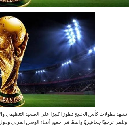
تشهد بطولات كأس الخليج تطورًا كبيرًا على الصعيد التنظيمي والإ
وتلقى ترحيبًا جماهيريًا واسعًا في جميع أنحاء الوطن العربي ودول 