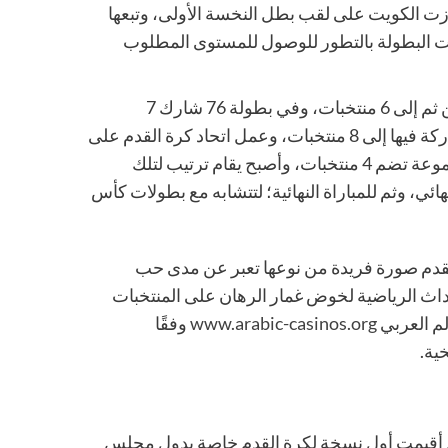
ة بمشاركة 4 منتخبات فقط، وحازت الكويت على لقب بطل النخسة الأولى، وتبعها
رت البطولة بالتطور للوصول للمستوى المطلوب
ازداد أعداد المنتخبات المشاركة في البطولة إلى 5 منتخبات، ومن ثم إلى 6 منتخبات، وفي بطولة 76 شارك 7
منتخبات، واستمر تطور البطولة حتى وصل عدد المنتخبات المشاركة فيها إلى 8 منتخبات، وعمل اتحاد كرة القدم على
تقسيم المنتخبات المشاركة في البطولة إلى مجموعتين، كل مجموعة تضم 4 منتخبات، وأصبح يقام ترتيب لتلك
ي، وثم للمباراة النهائية؛ لتتشابه مع بطولات كأس
طر 2022، تطمح العراق لأن تقدم صورة فريدة من نوعها تعبر عن مدى حب
داث الرياضية لخوض غمار الرهان على المنتخبات
لم العربي
www.arabic-casinos.org
وفقًا
ية.
كأس الخليج لعام 1970، ففي ذلك العام أقيمت أول نسخة لكرة القدم خاصة بدول مجلس