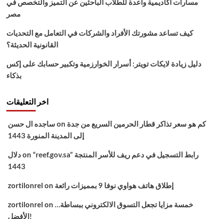
مسارات أكاديمية واعدة للطلاب الباحثين عن التميز والتخصص في
مصر
كيف تساعد مشورتك الأفراد والشركات في التعامل مع التحديات
القانونية الحديثة؟
دليل زيادة لايكات تويتر: أسرار الخوارزمية وتكبير حسابك على إكس
بذكاء
اخر التعليقات
كم هو سعر تذاكر قطار الحرمين السريع من جدة
on
ساجده ال حسن
إلى المدينة المنورة 1443
“reef.gov.sa” رابط التسجيل في دعم ريف للأسر المنتجة
on
دلال
1443
إطلاق هاتف هواوي نوفا 9 بمميزات رائعة
on
zortilonrel
خمسة مزايا تجعل التسوق الالكتروني ببساطة…
on
zortilonrel
الأفضل!