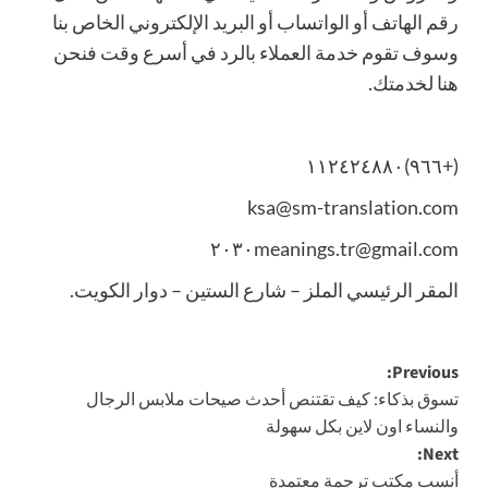
رقم الهاتف أو الواتساب أو البريد الإلكتروني الخاص بنا
وسوف تقوم خدمة العملاء بالرد في أسرع وقت فنحن
هنا لخدمتك.
(+٩٦٦)١١٢٤٢٤٨٨٠
ksa@sm-translation.com
gmail.com@٢٠٣٠meanings.tr
المقر الرئيسي الملز – شارع الستين – دوار الكويت.
Post
Previous:
تسوق بذكاء: كيف تقتنص أحدث صيحات ملابس الرجال
navigation
والنساء اون لاين بكل سهولة
Next:
أنسب مكتب ترجمة معتمدة