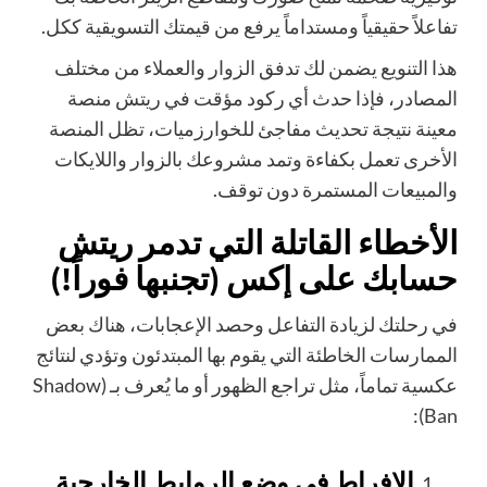
تفاعلاً حقيقياً ومستداماً يرفع من قيمتك التسويقية ككل.
هذا التنويع يضمن لك تدفق الزوار والعملاء من مختلف
المصادر، فإذا حدث أي ركود مؤقت في ريتش منصة
معينة نتيجة تحديث مفاجئ للخوارزميات، تظل المنصة
الأخرى تعمل بكفاءة وتمد مشروعك بالزوار واللايكات
والمبيعات المستمرة دون توقف.
الأخطاء القاتلة التي تدمر ريتش
حسابك على إكس (تجنبها فوراً!)
في رحلتك لزيادة التفاعل وحصد الإعجابات، هناك بعض
الممارسات الخاطئة التي يقوم بها المبتدئون وتؤدي لنتائج
عكسية تماماً، مثل تراجع الظهور أو ما يُعرف بـ (Shadow
Ban):
الإفراط في وضع الروابط الخارجية