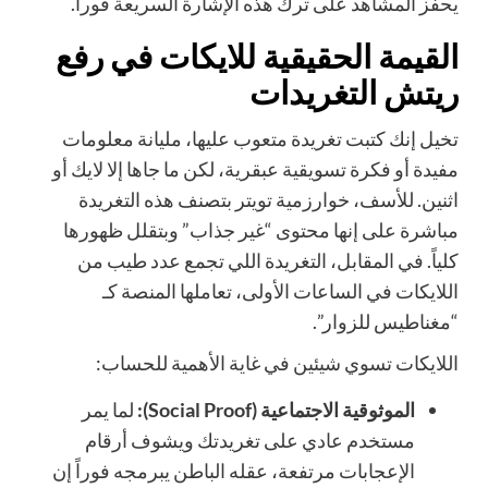
يحفز المشاهد على ترك هذه الإشارة السريعة فوراً.
القيمة الحقيقية للايكات في رفع
ريتش التغريدات
تخيل إنك كتبت تغريدة متعوب عليها، مليانة معلومات
مفيدة أو فكرة تسويقية عبقرية، لكن ما جاها إلا لايك أو
اثنين. للأسف، خوارزمية تويتر بتصنف هذه التغريدة
مباشرة على إنها محتوى “غير جذاب” وبتقلل ظهورها
كلياً. في المقابل، التغريدة اللي تجمع عدد طيب من
اللايكات في الساعات الأولى، تعاملها المنصة كـ
“مغناطيس للزوار”.
اللايكات تسوي شيئين في غاية الأهمية للحساب:
الموثوقية الاجتماعية (Social Proof):
لما يمر
مستخدم عادي على تغريدتك ويشوف أرقام
الإعجابات مرتفعة، عقله الباطن يبرمجه فوراً إن