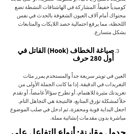
كوميدياً خفيفاً. المشاركة في الهاشتاقات النشطة تضع
محتواك أمام آلاف العيون الشغوفة بالحدث في نفس
اللحظة، مما يرفع احتمالية حصد اللايكات والمتابعات
بشكل متسارع.
صياغة الخطاف (Hook) القاتل في
أول 280 حرف
العين في تويتر سريعة جداً والمستخدم يمرر مئات
التغريدات في الدقيقة. إذا ما كانت الجملة الأولى من
تغريدتك مثيرة للاهتمام، أو تطرح سؤالاً غامضاً، أو تقدم
حلاً لمشكلة تؤرق المتابع، فالنتيجة هي التجاهل التام.
اجعل البداية قوية ومحفزة، ثم ادخل في صلب الموضوع
مباشرة بدون مقدمات إنشائية مملة.
جدول مقارنة: أنواع التفاعل على