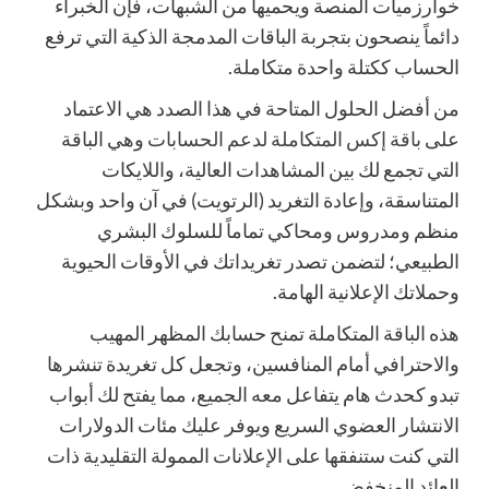
خوارزميات المنصة ويحميها من الشبهات، فإن الخبراء
دائماً ينصحون بتجربة الباقات المدمجة الذكية التي ترفع
الحساب ككتلة واحدة متكاملة.
من أفضل الحلول المتاحة في هذا الصدد هي الاعتماد
على
باقة إكس المتكاملة لدعم الحسابات
وهي الباقة
التي تجمع لك بين المشاهدات العالية، واللايكات
المتناسقة، وإعادة التغريد (الرتويت) في آن واحد وبشكل
منظم ومدروس ومحاكي تماماً للسلوك البشري
الطبيعي؛ لتضمن تصدر تغريداتك في الأوقات الحيوية
وحملاتك الإعلانية الهامة.
هذه الباقة المتكاملة تمنح حسابك المظهر المهيب
والاحترافي أمام المنافسين، وتجعل كل تغريدة تنشرها
تبدو كحدث هام يتفاعل معه الجميع، مما يفتح لك أبواب
الانتشار العضوي السريع ويوفر عليك مئات الدولارات
التي كنت ستنفقها على الإعلانات الممولة التقليدية ذات
العائد المنخفض.