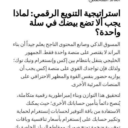
استراتيجية التنويع الرقمي: لماذا
يجب ألا تضع بيضك في سلة
واحدة؟
المسوق الذكي وصانع المحتوى الناجح يعلم جيداً أن بناء
البراند لا يقتصر على منصة واحدة فقط. الجمهور
الخليجي يتنقل بانتظام بين إكس وإنستغرام وتيك توك؛
ولذلك فإن تواجدك القوي على منصة إكس يجب أن
يوازيه حضور بنفس القوة والمظهر الاحترافي على
المنصات المرئية الأخرى.
لتحقيق هذا التوازن وبناء إمبراطورية رقمية متكاملة،
يُنصح دائماً بتأمين حساباتك الأخرى؛ حيث يمكنك
الاستفادة من
باقة التوفير لحسابات إنستغرام
لحماية
وتكبير حسابك على إنستغرام بأسعار تنافسية وباقات
توفيرية ضخمة تمنح صورك ومقاطع الريلز الخاصة بك