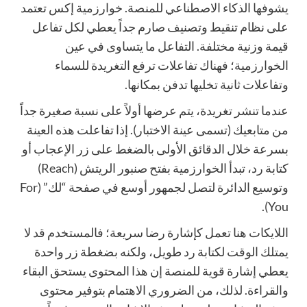
يشوفها الذكاء الاصطناعي للمنصة. خوارزمية إكس تعتمد
على نظام تنقيط وتصنيف صارم جداً يعطي لكل تفاعل
قيمة وزنية مختلفة. التفاعل ما يتساوى في عين
الخوارزمية؛ فهناك تفاعلات ترفع التغريدة للسماء
وتفاعلات ثانية تخليها تدفن بمكانها.
عندما تنشر تغريدة، يتم عرضها أولاً على نسبة صغيرة جداً
من متابعيك (تسمى عينة الاختبار). إذا تفاعلت هذه العينة
بسرعة خلال الدقائق الأولى بالضغط على زر الإعجاب أو
كتابة رد، تبدأ الخوارزمية بفتح صنبور الريتش (Reach)
وتوسيع الدائرة لتصل لجمهور أوسع في صفحة “لك” (For
You).
اللايكات هنا تعمل كإشارة رضا سريعة؛ فالمستخدم قد لا
يمتلك الوقت لكتابة رد طويل، ولكنه بضغطة زر واحدة
يعطي إشارة قوية للمنصة إن هذا المحتوى يستحق البقاء
والقراءة. لذلك، من الضروري الاهتمام بتوفير محتوى