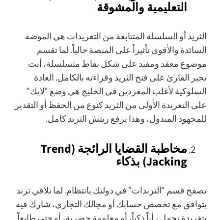
التعليمية والمشوقة
الثريد أو السلسلة المتتابعة من التغريدات هي الموضة
السائدة والأقوى تأثيراً على المنصة حالياً. لما تقسم
موضوع معقد ومفيد على شكل نقاط متسلسلة، أنت
تجبر القارئ على فتح الثريد وقراءته بالكامل. العادة
السلوكية لأغلب المغردين في الخليج هي وضع “لايك”
على التغريدة الأولى من الثريد كنوع من الحفظ أو التقدير
للمجهود المبذول، وهذا يرفع ريتش الثريد كامل.
مخاطبة القضايا الرائجة (Trend
Jacking) بذكاء
تصفح قسم “الترندات” في دولتك بانتظام. لما تلاقي ترند
يتوافق مع تخصص حسابك أو مجالك التجاري، شارك فيه
بتغريدة تحمل رأياً ذكياً، أو معلومة حصرية، أو حتى طابعاً