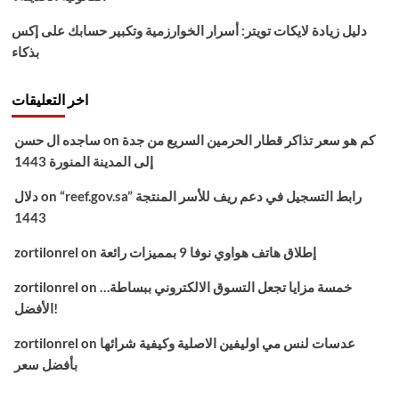
دليل زيادة لايكات تويتر: أسرار الخوارزمية وتكبير حسابك على إكس
بذكاء
اخر التعليقات
كم هو سعر تذاكر قطار الحرمين السريع من جدة
on
ساجده ال حسن
إلى المدينة المنورة 1443
“reef.gov.sa” رابط التسجيل في دعم ريف للأسر المنتجة
on
دلال
1443
إطلاق هاتف هواوي نوفا 9 بمميزات رائعة
on
zortilonrel
خمسة مزايا تجعل التسوق الالكتروني ببساطة…
on
zortilonrel
الأفضل!
عدسات لنس مي اوليفين الاصلية وكيفية شرائها
on
zortilonrel
بأفضل سعر