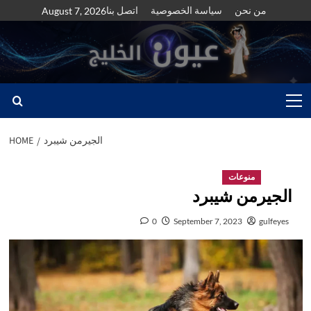
Skip
من نحن
سياسة الخصوصية
اتصل بنا
August 7, 2026
to
content
Primary
Menu
الجيرمن شيبرد
HOME
منوعات
الجيرمن شيبرد
0
September 7, 2023
gulfeyes